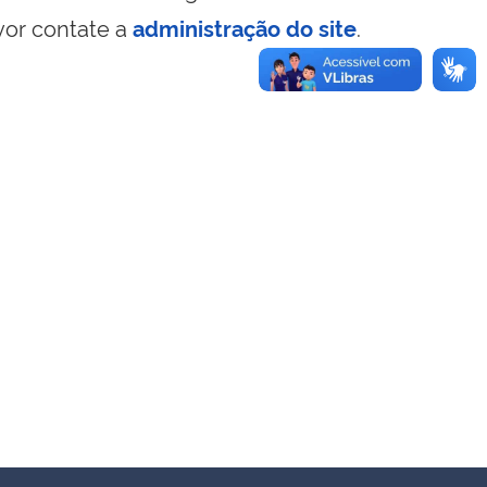
vor contate a
administração do site
.