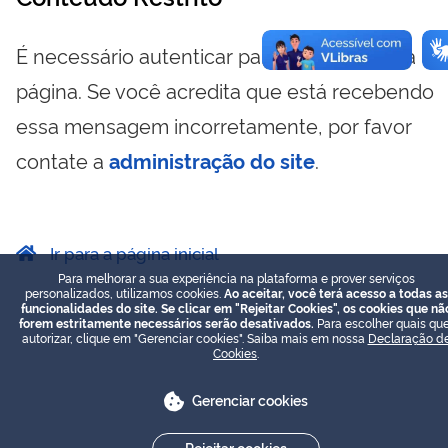
É necessário autenticar para visualizar essa
página. Se você acredita que está recebendo
essa mensagem incorretamente, por favor
contate a
administração do site
.
Ir para a página inicial
Para melhorar a sua experiência na plataforma e prover serviços
personalizados, utilizamos cookies.
Ao aceitar, você terá acesso a todas as
funcionalidades do site. Se clicar em "Rejeitar Cookies", os cookies que nã
forem estritamente necessários serão desativados.
Para escolher quais que
autorizar, clique em "Gerenciar cookies". Saiba mais em nossa
Declaração d
Cookies
.
Gerenciar cookies
Rejeitar cookies