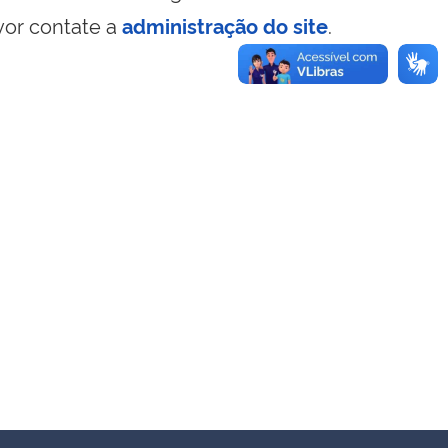
vor contate a
administração do site
.