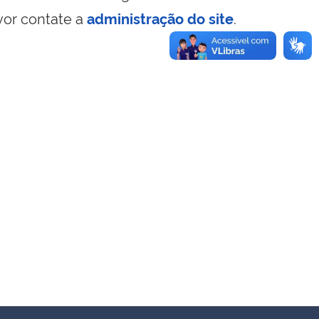
vor contate a
administração do site
.