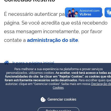
É necessário autenticar para visualizar essa
página. Se você acredita que está recebendo
essa mensagem incorretamente, por favor
contate a
administração do site
.
Ir para a página inicial
Para melhorar a sua experiência na plataforma e prover serviços
personalizados, utilizamos cookies.
Ao aceitar, você terá acesso a todas as
funcionalidades do site. Se clicar em "Rejeitar Cookies", os cookies que nã
forem estritamente necessários serão desativados.
Para escolher quais que
autorizar, clique em "Gerenciar cookies". Saiba mais em nossa
Declaração d
Cookies
.
Gerenciar cookies
Rejeitar cookies