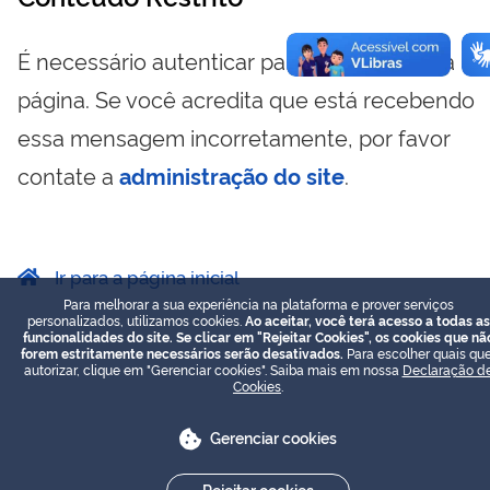
É necessário autenticar para visualizar essa
página. Se você acredita que está recebendo
essa mensagem incorretamente, por favor
contate a
administração do site
.
Ir para a página inicial
Para melhorar a sua experiência na plataforma e prover serviços
personalizados, utilizamos cookies.
Ao aceitar, você terá acesso a todas as
funcionalidades do site. Se clicar em "Rejeitar Cookies", os cookies que nã
forem estritamente necessários serão desativados.
Para escolher quais que
autorizar, clique em "Gerenciar cookies". Saiba mais em nossa
Declaração d
Cookies
.
Gerenciar cookies
Rejeitar cookies