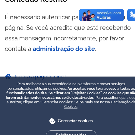
É necessário autenticar para visualizar essa
página. Se você acredita que está recebendo
essa mensagem incorretamente, por favor
contate a
administração do site
.
Ir para a página inicial
Para melhorar a sua experiência na plataforma e prover serviços
personalizados, utilizamos cookies.
Ao aceitar, você terá acesso a todas as
funcionalidades do site. Se clicar em "Rejeitar Cookies", os cookies que nã
forem estritamente necessários serão desativados.
Para escolher quais que
autorizar, clique em "Gerenciar cookies". Saiba mais em nossa
Declaração d
Cookies
.
Gerenciar cookies
Rejeitar cookies