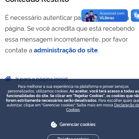
É necessário autenticar para visualizar essa
página. Se você acredita que está recebendo
essa mensagem incorretamente, por favor
contate a
administração do site
.
Ir para a página inicial
Para melhorar a sua experiência na plataforma e prover serviços
personalizados, utilizamos cookies.
Ao aceitar, você terá acesso a todas as
funcionalidades do site. Se clicar em "Rejeitar Cookies", os cookies que nã
forem estritamente necessários serão desativados.
Para escolher quais que
autorizar, clique em "Gerenciar cookies". Saiba mais em nossa
Declaração d
Cookies
.
Gerenciar cookies
Rejeitar cookies