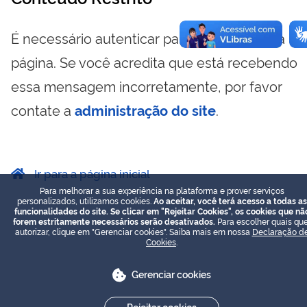
É necessário autenticar para visualizar essa
página. Se você acredita que está recebendo
essa mensagem incorretamente, por favor
contate a
administração do site
.
Ir para a página inicial
Para melhorar a sua experiência na plataforma e prover serviços
personalizados, utilizamos cookies.
Ao aceitar, você terá acesso a todas as
funcionalidades do site. Se clicar em "Rejeitar Cookies", os cookies que nã
forem estritamente necessários serão desativados.
Para escolher quais que
autorizar, clique em "Gerenciar cookies". Saiba mais em nossa
Declaração d
Cookies
.
Gerenciar cookies
Rejeitar cookies