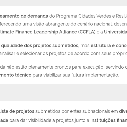
eamento de demanda
do Programa Cidades Verdes e Resili
oferecendo uma visão abrangente do cenário nacional, desen
Climate Finance Leadership Alliance (CCFLA)
e a
Universida
e qualidade dos projetos submetidos
, mas
estrutura e con
nalisar e selecionar os projetos de acordo com seus próprios
nda não estão plenamente prontos para execução, servind
amento técnico
para viabilizar sua futura implementação.
lista de projetos
submetidos por entes subnacionais em
div
cada
para dar visibilidade a projetos junto a
instituições fin