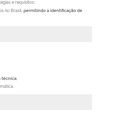
gias e requisitos;
s no Brasil,
permitindo a identificação de
a técnica
;
imática.