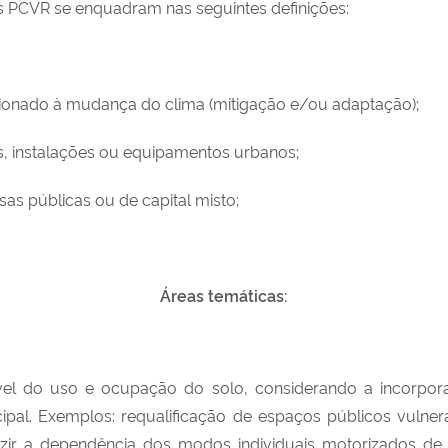
 PCVR se enquadram nas seguintes definições:
nado à mudança do clima (mitigação e/ou adaptação);
s, instalações ou equipamentos urbanos;
as públicas ou de capital misto;
Áreas temáticas:
el do uso e ocupação do solo, considerando a incorpora
pal. Exemplos: requalificação de espaços públicos vulner
ir a dependência dos modos individuais motorizados de t