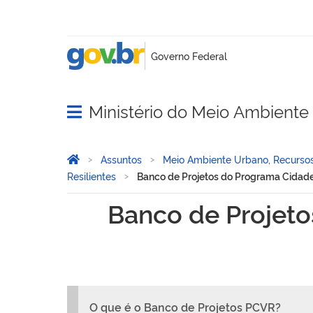
Ministério do Meio Ambient
Abrir menu principal de navegação
Você está aqui:
Página Inicial
Assuntos
Meio Ambiente Urbano, Recursos
Resilientes
Banco de Projetos do Programa Cidades
Banco de Projetos do Prog
Banco de Projeto
O que é o Banco de Projetos PCVR?