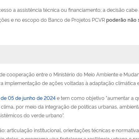
esso a assistência técnica ou financiamento; a decisão cabe às
ições e no escopo do Banco de Projetos PCVR
poderão não s
 de cooperação entre o Ministério do Meio Ambiente e Mudanç
para implementação de ações voltadas à adaptação climática
1 de 05 de junho de 2024
e tem como objetivo "aumentar a qua
lima, por meio da integração de políticas urbanas, ambienta
ssistêmicos do verde urbano".
: articulação institucional, orientações técnicas e normativ
io delas, o programa visa fortalecer a resiliência urbana e