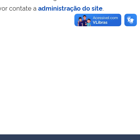
vor contate a
administração do site
.