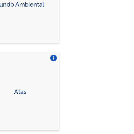
undo Ambiental
Vire o card
Atas