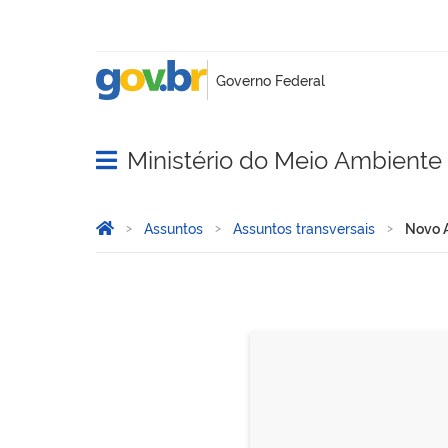
Ministério do Meio Ambient
Abrir menu principal de navegação
Você está aqui:
Página Inicial
Assuntos
Assuntos transversais
Novo 
Novo Acordo do Rio Doce