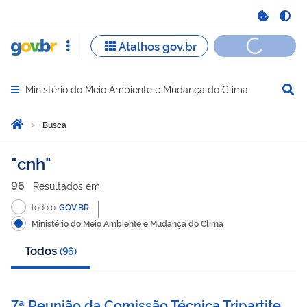
Ministério do Meio Ambiente e Mudança do Clima
Abrir menu principal de navegação
Você está aqui:
Página Inicial
Busca
Busca
cnh
96
Resultado
s
em
todo o
GOV.BR
Ministério do Meio Ambiente e Mudança do Clima
Todos
(
96
)
7ª Reunião da Comissão Técnica Tripartite