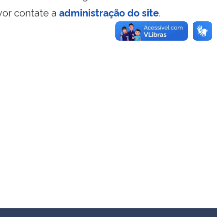
vor contate a
administração do site
.