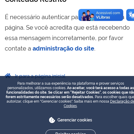
É necessário autenticar para visualizar essa
página. Se você acredita que está recebendo
essa mensagem incorretamente, por favor
contate a
administração do site
.
Ir para a página inicial
Para melhorar a sua experiência na plataforma e prover serviços
personalizados, utilizamos cookies.
Ao aceitar, você terá acesso a todas as
funcionalidades do site. Se clicar em "Rejeitar Cookies", os cookies que nã
forem estritamente necessários serão desativados.
Para escolher quais que
autorizar, clique em "Gerenciar cookies". Saiba mais em nossa
Declaração d
Cookies
.
Gerenciar cookies
Rejeitar cookies