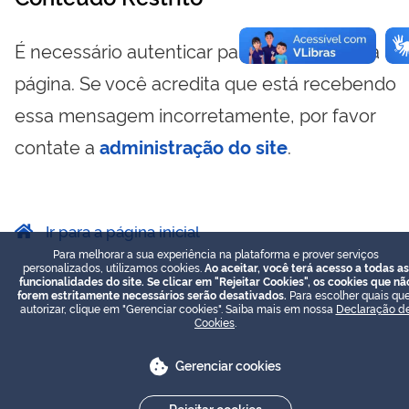
É necessário autenticar para visualizar essa
página. Se você acredita que está recebendo
essa mensagem incorretamente, por favor
contate a
administração do site
.
Ir para a página inicial
Para melhorar a sua experiência na plataforma e prover serviços
personalizados, utilizamos cookies.
Ao aceitar, você terá acesso a todas as
funcionalidades do site. Se clicar em "Rejeitar Cookies", os cookies que nã
forem estritamente necessários serão desativados.
Para escolher quais que
autorizar, clique em "Gerenciar cookies". Saiba mais em nossa
Declaração d
Cookies
.
Gerenciar cookies
Rejeitar cookies