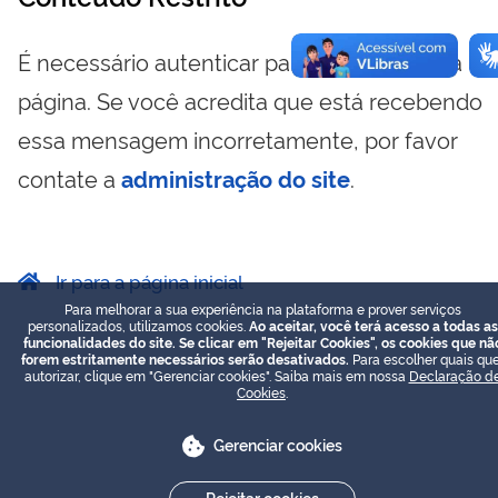
É necessário autenticar para visualizar essa
página. Se você acredita que está recebendo
essa mensagem incorretamente, por favor
contate a
administração do site
.
Ir para a página inicial
Para melhorar a sua experiência na plataforma e prover serviços
personalizados, utilizamos cookies.
Ao aceitar, você terá acesso a todas as
funcionalidades do site. Se clicar em "Rejeitar Cookies", os cookies que nã
forem estritamente necessários serão desativados.
Para escolher quais que
autorizar, clique em "Gerenciar cookies". Saiba mais em nossa
Declaração d
Cookies
.
Gerenciar cookies
Rejeitar cookies