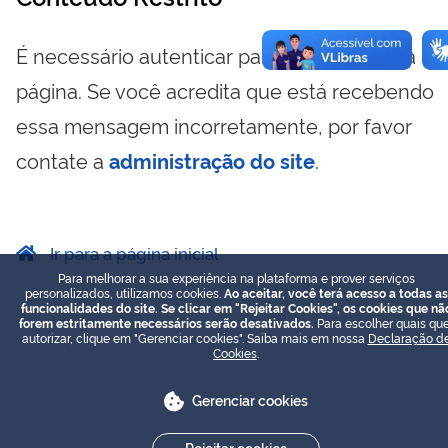
É necessário autenticar para visualizar essa
página. Se você acredita que está recebendo
essa mensagem incorretamente, por favor
contate a
administração do site
.
Ir para a página inicial
Para melhorar a sua experiência na plataforma e prover serviços
personalizados, utilizamos cookies.
Ao aceitar, você terá acesso a todas as
funcionalidades do site. Se clicar em "Rejeitar Cookies", os cookies que nã
forem estritamente necessários serão desativados.
Para escolher quais que
autorizar, clique em "Gerenciar cookies". Saiba mais em nossa
Declaração d
Cookies
.
Gerenciar cookies
Rejeitar cookies