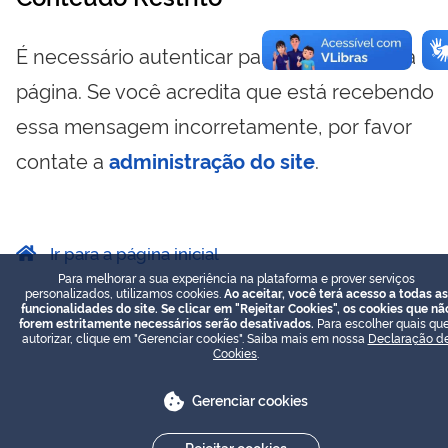
É necessário autenticar para visualizar essa
página. Se você acredita que está recebendo
essa mensagem incorretamente, por favor
contate a
administração do site
.
Ir para a página inicial
Para melhorar a sua experiência na plataforma e prover serviços
personalizados, utilizamos cookies.
Ao aceitar, você terá acesso a todas as
funcionalidades do site. Se clicar em "Rejeitar Cookies", os cookies que nã
forem estritamente necessários serão desativados.
Para escolher quais que
autorizar, clique em "Gerenciar cookies". Saiba mais em nossa
Declaração d
Cookies
.
Gerenciar cookies
Rejeitar cookies