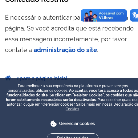
É necessário autenticar para visualizar essa
página. Se você acredita que está recebendo
essa mensagem incorretamente, por favor
contate a
administração do site
.
Ir para a página inicial
Para melhorar a sua experiência na plataforma e prover serviços
personalizados, utilizamos cookies.
Ao aceitar, você terá acesso a todas as
funcionalidades do site. Se clicar em "Rejeitar Cookies", os cookies que nã
forem estritamente necessários serão desativados.
Para escolher quais que
autorizar, clique em "Gerenciar cookies". Saiba mais em nossa
Declaração d
Cookies
.
Gerenciar cookies
Rejeitar cookies