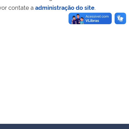
vor contate a
administração do site
.