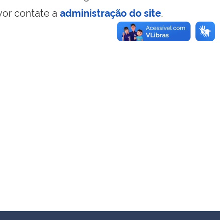
vor contate a
administração do site
.