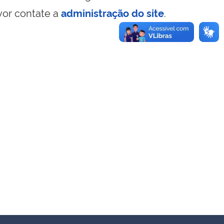
vor contate a
administração do site
.