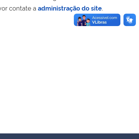
vor contate a
administração do site
.