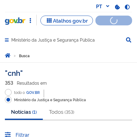
Ministério da Justiça e Segurança Pública
Abrir menu principal de navegação
Você está aqui:
Página Inicial
Busca
Busca
cnh
353
Resultado
s
em
todo o
GOV.BR
Ministério da Justiça e Segurança Pública
Notícias
Todos
(
1
)
(
353
)
Filtrar