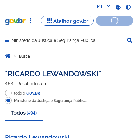
Ministério da Justiça e Segurança Pública
Abrir menu principal de navegação
Você está aqui:
Página Inicial
Busca
Busca
RICARDO LEWANDOWSKI
494
Resultado
s
em
todo o
GOV.BR
Ministério da Justiça e Segurança Pública
Todos
(
494
)
Ricardo Lewandowski