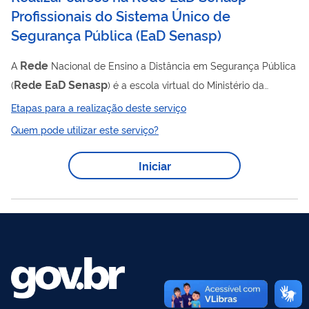
Profissionais do Sistema Único de
Segurança Pública
(
EaD Senasp
)
Rede
A
Nacional de Ensino a Distância em Segurança Pública
Rede
EaD
Senasp
(
) é a escola virtual do Ministério da
Justiça destinada a qualificar os profissionais que integram o
Etapas para a realização deste serviço
Sistema Único de Segurança Pública (Susp). Objetiva
Quem pode utilizar este serviço?
proporcionar a capacitação gratuita, qualificada, integrada e
continuada dos profissionais do Susp por meio de cursos na
Iniciar
EaD
modalidade
. São dezenas de cursos a distância
disponíveis para os profissionais que estejam cadastrados no
Sistema Sinesp do MJSP. ...