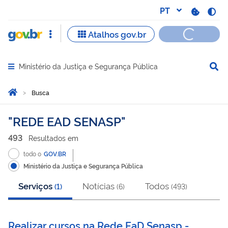
Ministério da Justiça e Segurança Pública
Abrir menu principal de navegação
Você está aqui:
Página Inicial
Busca
Busca
REDE EAD SENASP
493
Resultado
s
em
todo o
GOV.BR
Ministério da Justiça e Segurança Pública
Serviços
Notícias
Todos
(
1
)
(
6
)
(
493
)
Realizar cursos na Rede EaD Senasp -