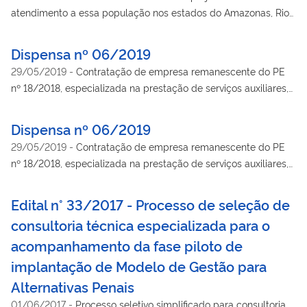
atendimento a essa população nos estados do Amazonas, Rio
de Janeiro e Santa Catarina.
Dispensa nº 06/2019
29/05/2019
-
Contratação de empresa remanescente do PE
nº 18/2018, especializada na prestação de serviços auxiliares,
acessórios e instrumentais às atividades de assessoria de
comunicação social, envolvendo os serviços de Auditoria de
Dispensa nº 06/2019
Imagem, Conteúdo Multimídia para Relacionamento em
29/05/2019
-
Contratação de empresa remanescente do PE
Ambientes Digitais e Monitoramento de Redes Sociais para
nº 18/2018, especializada na prestação de serviços auxiliares,
suprir as necessidades do Ministério da Justiça e Segurança
acessórios e instrumentais às atividades de assessoria de
Pública - MJSP, conforme condições, quantidades, exigências
comunicação social, envolvendo os serviços de Auditoria de
Edital n° 33/2017 - Processo de seleção de
e estimativas, estabelecidas no Projeto Básico, fundamentada
Imagem, Conteúdo Multimídia para Relacionamento em
no art. 24, inciso XI, da Lei nº 8.666/93.
consultoria técnica especializada para o
Ambientes Digitais e Monitoramento de Redes Sociais para
acompanhamento da fase piloto de
suprir as necessidades do Ministério da Justiça e Segurança
Pública - MJSP, conforme condições, quantidades, exigências
implantação de Modelo de Gestão para
e estimativas, estabelecidas no Projeto Básico, fundamentada
Alternativas Penais
no art. 24, inciso XI, da Lei nº 8.666/93.
01/06/2017
-
Processo seletivo simplificado para consultoria