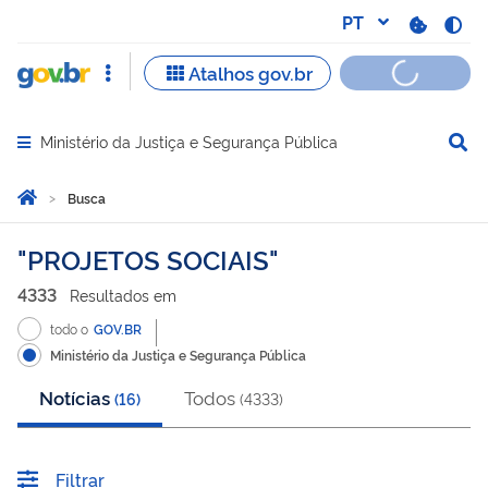
Ministério da Justiça e Segurança Pública
Abrir menu principal de navegação
Você está aqui:
Página Inicial
Busca
Busca
PROJETOS SOCIAIS
4333
Resultado
s
em
todo o
GOV.BR
Ministério da Justiça e Segurança Pública
Notícias
Todos
(
16
)
(
4333
)
Filtrar