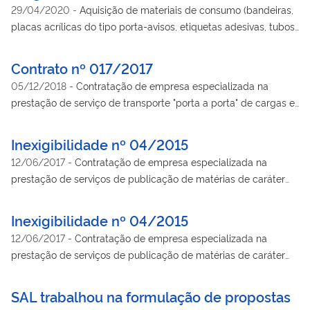
2020 (Lei do Coronavírus).
29/04/2020
-
Aquisição de materiais de consumo (bandeiras,
placas acrílicas do tipo porta-avisos, etiquetas adesivas, tubos
do tipo porta-documentos, capachos e suprimentos para
impressoras) que visam a atender demandas das Unidades
Contrato nº 017/2017
Administrativas do Ministério da Justiça e Segurança Pública.
05/12/2018
-
Contratação de empresa especializada na
prestação de serviço de transporte "porta a porta" de cargas e
volumes fracionados, na modalidade terrestre, em âmbito
nacional, para transporte de mobiliário, veículos automotores e
Inexigibilidade nº 04/2015
outros bens, em caminhão baú ou caminhão cegonha.
12/06/2017
-
Contratação de empresa especializada na
prestação de serviços de publicação de matérias de caráter
oficial, nas edições normais, extras e suplementares do Diário
Oficial da União, ao Ministério da Justiça, conforme
Inexigibilidade nº 04/2015
estabelecido no Decreto nsº 4.520 e 4.521, ambos de 16 de
12/06/2017
-
Contratação de empresa especializada na
dezembro de 2002, combinado com a Portaria/IN n.º 268, de 5
prestação de serviços de publicação de matérias de caráter
de outubro de 2009.
oficial, nas edições normais, extras e suplementares do Diário
Oficial da União, ao Ministério da Justiça, conforme
SAL trabalhou na formulação de propostas
estabelecido no Decreto nsº 4.520 e 4.521, ambos de 16 de