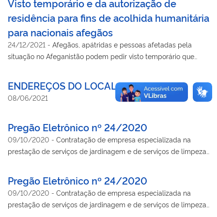
Visto temporário e da autorização de
residência para fins de acolhida humanitária
para nacionais afegãos
24/12/2021
-
Afegãos, apátridas e pessoas afetadas pela
situação no Afeganistão podem pedir visto temporário que
concede autorização de residência para fins acolhida
humanitária no Brasil.
ENDEREÇOS DO LOCAL DE COLETA
08/06/2021
Pregão Eletrônico nº 24/2020
09/10/2020
-
Contratação de empresa especializada na
prestação de serviços de jardinagem e de serviços de limpeza,
tratamento e manutenção do espelho d'água (do Palácio da
Justiça - Edifício Sede), com disponibilização de mão de obra
Pregão Eletrônico nº 24/2020
em regime de dedicação exclusiva, nas dependências e
09/10/2020
-
Contratação de empresa especializada na
instalações do Ministério da Justiça e Segurança Pública -
prestação de serviços de jardinagem e de serviços de limpeza,
MJSP, do Arquivo Central e do Arquivo Nacional, a ser
tratamento e manutenção do espelho d'água (do Palácio da