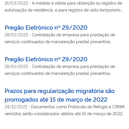
16/03/2022
-
A medida é válida para obtenção ou registro de
autorização de residência, e para registro de visto temporário,
dos estrangeiros cuja documentação migratória tenha expirado
a partir de 16 de março de 2020.
Pregão Eletrônico nº 29/2020
28/01/2022
-
Contratação de empresa para prestação de
serviços continuados de manutenção predial preventiva,
preditiva e corretiva nos sistemas elétrico; hidrossanitário; de
proteção contra descargas atmosféricas; de detecção, alarme
Pregão Eletrônico nº 29/2020
e combate a incêndio; de iluminação de emergência; nas
28/01/2022
-
Contratação de empresa para prestação de
portas de vidro e portões automáticos, com emprego de mão
serviços continuados de manutenção predial preventiva,
de obra bem como de outros serviços eventuais de
preditiva e corretiva nos sistemas elétrico; hidrossanitário; de
manutenção, com o fornecimento de material e equipamentos
proteção contra descargas atmosféricas; de detecção, alarme
Prazos para regularização migratória são
necessário adequados à execução dos serviços, nas
e combate a incêndio; de iluminação de emergência; nas
dependências do Ministério da Justiça e Segurança Pública
prorrogados até 15 de março de 2022
portas de vidro e portões automáticos, com emprego de mão
24/12/2021
-
Documentos como Protocolo de Refúgio e CRNM
de obra bem como de outros serviços eventuais de
vencidos serão considerados válidos até 15 de março de 2022.
manutenção, com o fornecimento de material e equipamentos
É importante tentar a renovação antes dessa data.
necessário adequados à execução dos serviços, nas
dependências do Ministério da Justiça e Segurança Pública