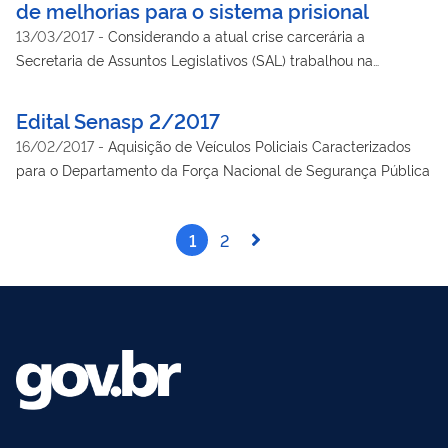
de melhorias para o sistema prisional
dezembro de 2002, combinado com a Portaria/IN n.º 268, de 5
13/03/2017
-
Considerando a atual crise carcerária a
de outubro de 2009.
Secretaria de Assuntos Legislativos (SAL) trabalhou na
formulação de propostas de melhorias para o sistema prisional
Edital Senasp 2/2017
16/02/2017
-
Aquisição de Veículos Policiais Caracterizados
para o Departamento da Força Nacional de Segurança Pública
1
2