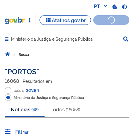
Ministério da Justiça e Segurança Pública
Abrir menu principal de navegação
Você está aqui:
Página Inicial
Busca
Busca
PORTOS
16068
Resultado
s
em
todo o
GOV.BR
Ministério da Justiça e Segurança Pública
Notícias
Todos
(
48
)
(
16068
)
Filtrar