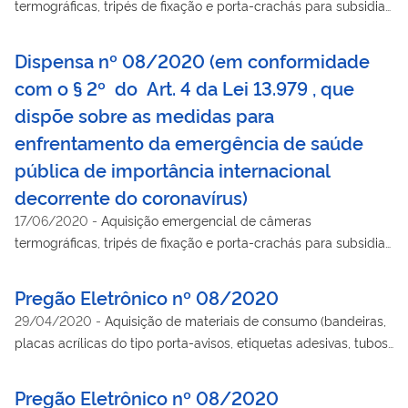
termográficas, tripés de fixação e porta-crachás para subsidiar
as ações e medidas de controle, prevenção e enfrentamento
da emergência de saúde pública de importância internacional
Dispensa nº 08/2020 (em conformidade
decorrente do coronavírus SARS-CoV-2, causador da Covid-19,
com o § 2º do Art. 4 da Lei 13.979 , que
nas dependências do Ministério da Justiça e Segurança
dispõe sobre as medidas para
Pública - MJSP, conforme condições, quantidades e exigências
estabelecidas no Projeto Básico, por Dispensa de Licitação,
enfrentamento da emergência de saúde
fundamentada art. 4º da Lei nº 13.979, de 06 de fevereiro de
pública de importância internacional
2020 (Lei do Coronavírus).
decorrente do coronavírus)
17/06/2020
-
Aquisição emergencial de câmeras
termográficas, tripés de fixação e porta-crachás para subsidiar
as ações e medidas de controle, prevenção e enfrentamento
da emergência de saúde pública de importância internacional
Pregão Eletrônico nº 08/2020
decorrente do coronavírus SARS-CoV-2, causador da Covid-19,
29/04/2020
-
Aquisição de materiais de consumo (bandeiras,
nas dependências do Ministério da Justiça e Segurança
placas acrílicas do tipo porta-avisos, etiquetas adesivas, tubos
Pública - MJSP, conforme condições, quantidades e exigências
do tipo porta-documentos, capachos e suprimentos para
estabelecidas no Projeto Básico, por Dispensa de Licitação,
impressoras) que visam a atender demandas das Unidades
Pregão Eletrônico nº 08/2020
fundamentada art. 4º da Lei nº 13.979, de 06 de fevereiro de
Administrativas do Ministério da Justiça e Segurança Pública.