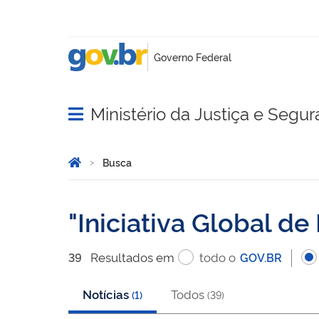
Ministério da Justiça e Segu
Abrir menu principal de navegação
Você está aqui:
Página Inicial
Busca
Busca
Iniciativa Global de
Resultado
s
em
todo o
39
GOV.BR
Notícias
Todos
(
1
)
(
39
)