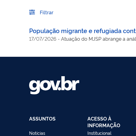
Filtrar
População migrante e refugiada cont
17/07/2026
-
Atuação do MJSP abrange a análi
ASSUNTOS
ACESSO À
INFORMAÇÃO
Notícias
Institucional