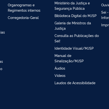
Ministério da Justiça e
Organogramas e
Ouvi
Segurança Pública
Regimentos internos
Sei 
Biblioteca Digital do MJSP
Corregedoria-Geral
Info
Galeria de Ministros da
Impr
Justiça
ias
Consulta as Publicações do
Sei!
Identidade Visual/MJSP
Manual de
Sinalização/MJSP
as
Áudios
ao
Vídeos
Laudos de Acessibilidade