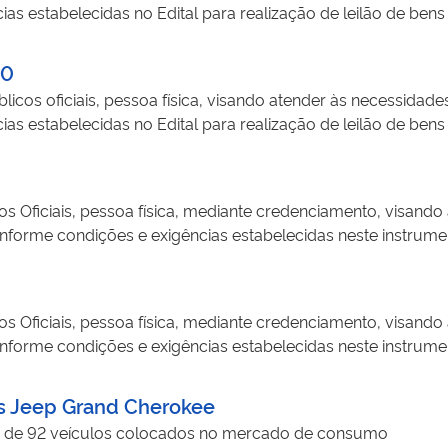
s estabelecidas no Edital para realização de leilão de bens
globando as localidades de: Anahy, Boa Vista da Aparecida,
do em favor da União, bem como aqueles bens móveis e imóve
lia, Diamante do Sul, Espigão Alto do Iguaçu, Guaraniaçu, 
formas de seleção do instrumento convocatório, para as segui
20
Santa Lúcia, Santa Tereza do Oeste, Três Barras do Paraná) e Estado do Rio Grande do Sul.
á, Amapá, Rondônia, Pernambuco, Alagoas, Sergipe, Bahia, 
licos oficiais, pessoa física, visando atender às necessidade
s estabelecidas no Edital para realização de leilão de bens
do em favor da União, bem como aqueles bens móveis e imóve
formas de seleção do instrumento convocatório, para as segui
á, Amapá, Rondônia, Pernambuco, Alagoas, Sergipe, Bahia, 
os Oficiais, pessoa física, mediante credenciamento, visando
nforme condições e exigências estabelecidas neste instrumen
ujo perdimento tenha sido decretado em favor da União, be
o de alienação, conforme critérios e formas de seleção const
os Oficiais, pessoa física, mediante credenciamento, visando
nforme condições e exigências estabelecidas neste instrumen
ujo perdimento tenha sido decretado em favor da União, be
o de alienação, conforme critérios e formas de seleção const
os Jeep Grand Cherokee
ag de 92 veículos colocados no mercado de consumo