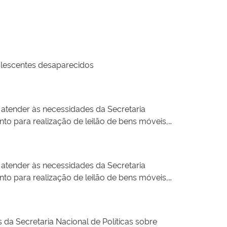
dolescentes desaparecidos
o atender às necessidades da Secretaria
to para realização de leilão de bens móveis,
queles bens móveis que podem ser indicados
rio, para as seguintes localidades: Estado do
ulândia, Matelândia, medianeira, Missal,
o atender às necessidades da Secretaria
a e Região (englobando as localidades de:
to para realização de leilão de bens móveis,
 Braganey, Cafelândia, Campo Bonito, Capitão
queles bens móveis que podem ser indicados
Ibema, Iguatu, Lindoeste, Quedas do Iguaçu,
rio, para as seguintes localidades: Estado do
ulândia, Matelândia, medianeira, Missal,
s da Secretaria Nacional de Políticas sobre
a e Região (englobando as localidades de: