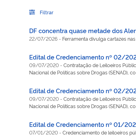
Filtrar
DF concentra quase metade dos Aler
22/07/2026
-
Ferramenta divulga cartazes nas
Edital de Credenciamento nº 02/20
09/07/2020
-
Contratação de Leiloeiros Públi
Nacional de Políticas sobre Drogas (SENAD), co
não leiloados em caráter cautelar, cujo perd
pela Justiça para realização de alienação, con
Edital de Credenciamento nº 02/20
Paraná, exceto: Região de Foz do Iguaçu (englob
09/07/2020
-
Contratação de Leiloeiros Públi
Ramilândia, Santa Helena, Santa Terezinha do I
Nacional de Políticas sobre Drogas (SENAD), co
Mercedes e Terra Roxa) , Cascavel e região (en
não leiloados em caráter cautelar, cujo perd
Leônidas Marques, Cascavel, Catanduvas, Corbé
pela Justiça para realização de alienação, con
Edital de Credenciamento nº 01/20
Paraná, exceto: Região de Foz do Iguaçu (englob
07/01/2020
-
Credenciamento de leiloeiros púb
Ramilândia, Santa Helena, Santa Terezinha do I