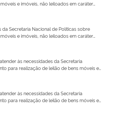
 móveis e imóveis, não leiloados em caráter
 Braganey, Cafelândia, Campo Bonito, Capitão
is que podem ser indicados pela Justiça para
Ibema, Iguatu, Lindoeste, Quedas do Iguaçu,
ntes localidades: Mato Grosso do Sul, Acre,
Piauí, Ceará, Rio Grande do Norte e Paraíba.
s da Secretaria Nacional de Políticas sobre
 móveis e imóveis, não leiloados em caráter
is que podem ser indicados pela Justiça para
ntes localidades: Mato Grosso do Sul, Acre,
Piauí, Ceará, Rio Grande do Norte e Paraíba.
 atender às necessidades da Secretaria
to para realização de leilão de bens móveis e
m como aqueles bens móveis e imóveis que
ante do Edital.
 atender às necessidades da Secretaria
to para realização de leilão de bens móveis e
m como aqueles bens móveis e imóveis que
ante do Edital.