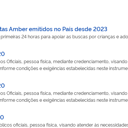
tas Amber emitidos no País desde 2023
 primeiras 24 horas para apoiar as buscas por crianças e a
20
cos Oficiais, pessoa física, mediante credenciamento, visand
nforme condições e exigências estabelecidas neste instrumen
imento tenha sido decretado em favor da União, bem como a
forme critérios e formas de seleção do instrumento convocató
20
ando as localidades de: Céu Azul, Entre Rios do Oeste, Itaip
cos Oficiais, pessoa física, mediante credenciamento, visand
taipu, São Miguel do Iguaçu e Serranópolis do Iguaçu), Guaír
nforme condições e exigências estabelecidas neste instrumen
globando as localidades de: Anahy, Boa Vista da Aparecida,
imento tenha sido decretado em favor da União, bem como a
lia, Diamante do Sul, Espigão Alto do Iguaçu, Guaraniaçu, 
forme critérios e formas de seleção do instrumento convocató
20
Santa Lúcia, Santa Tereza do Oeste, Três Barras do Paraná) e Estado do Rio Grande do Sul.
ando as localidades de: Céu Azul, Entre Rios do Oeste, Itaip
licos oficiais, pessoa física, visando atender às necessidade
taipu, São Miguel do Iguaçu e Serranópolis do Iguaçu), Guaír