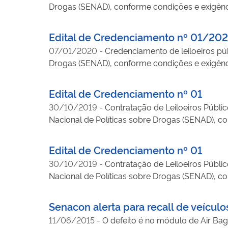
Drogas (SENAD), conforme condições e exigência
Mercedes e Terra Roxa) , Cascavel e região (en
cautelar, cujo perdimento tenha sido decreta
Leônidas Marques, Cascavel, Catanduvas, Corbé
realização de alienação, conforme critérios e 
Edital de Credenciamento nº 01/20
Amazonas, Roraima, Mato Grosso, Maranhão, Par
07/01/2020
-
Credenciamento de leiloeiros púb
Drogas (SENAD), conforme condições e exigência
cautelar, cujo perdimento tenha sido decreta
realização de alienação, conforme critérios e 
Edital de Credenciamento nº 01
Amazonas, Roraima, Mato Grosso, Maranhão, Par
30/10/2019
-
Contratação de Leiloeiros Públic
Nacional de Políticas sobre Drogas (SENAD), co
imóveis, não leiloados em caráter cautelar, c
podem ser indicados pela Justiça para realizaçã
Edital de Credenciamento nº 01
30/10/2019
-
Contratação de Leiloeiros Públic
Nacional de Políticas sobre Drogas (SENAD), co
imóveis, não leiloados em caráter cautelar, c
podem ser indicados pela Justiça para realizaçã
Senacon alerta para recall de veícul
11/06/2015
-
O defeito é no módulo de Air B