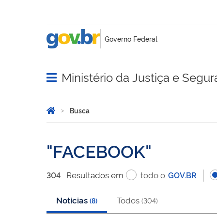
Ministério da Justiça e Segu
Abrir menu principal de navegação
Você está aqui:
Página Inicial
Busca
Busca
FACEBOOK
Resultado
s
em
todo o
304
GOV.BR
Notícias
Todos
(
8
)
(
304
)