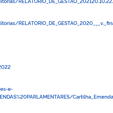
ditorias/RELATORIO_DE_GESTAO_202120.10.22
ditorias/RELATORIO_DE_GESTAO_2020___v._fin
 2022
es-e-
NDAS%20PARLAMENTARES/Cartilha_Emendas