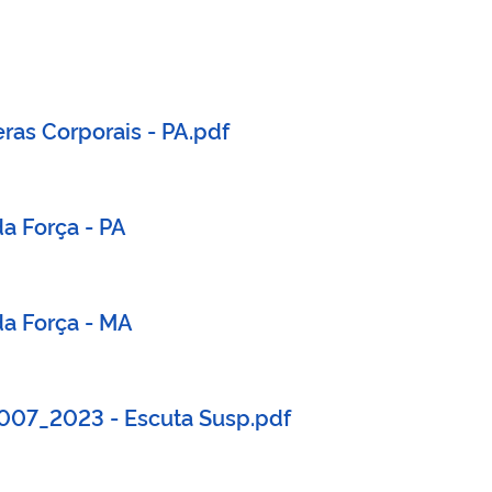
as Corporais - PA.pdf
a Força - PA
da Força - MA
007_2023 - Escuta Susp.pdf