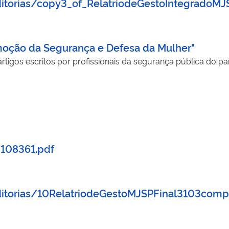
itorias/copy3_of_RelatriodeGestoIntegradoMJS
moção da Segurança e Defesa da Mulher"
artigos escritos por profissionais da segurança pública do pa
20108361.pdf
itorias/10RelatriodeGestoMJSPFinal3103comp