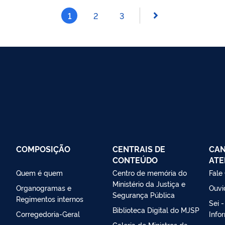
1
2
3
COMPOSIÇÃO
CENTRAIS DE
CAN
CONTEÚDO
ATE
Quem é quem
Centro de memória do
Fale
Ministério da Justiça e
Organogramas e
Ouvi
Segurança Pública
Regimentos internos
Sei 
Biblioteca Digital do MJSP
Corregedoria-Geral
Info
Galeria de Ministros da