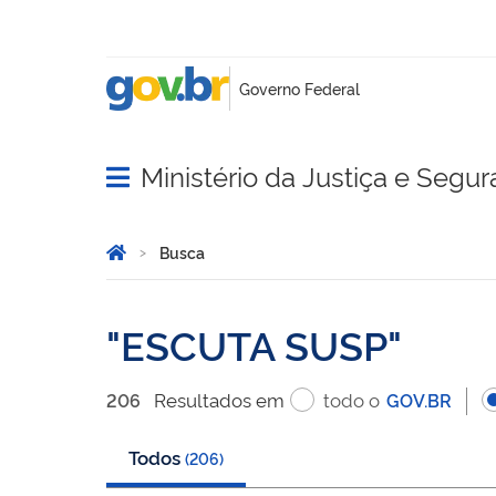
Ministério da Justiça e Segu
Abrir menu principal de navegação
Você está aqui:
Página Inicial
Busca
Busca
ESCUTA SUSP
Resultado
s
em
todo o
206
GOV.BR
Todos
(
206
)