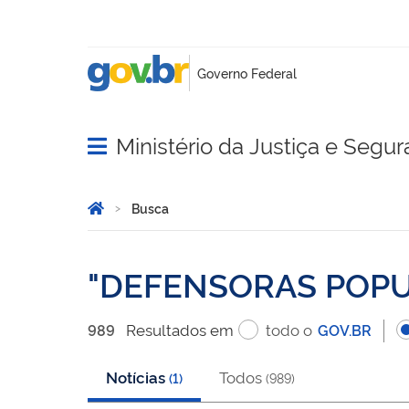
Ministério da Justiça e Segu
Abrir menu principal de navegação
Você está aqui:
Página Inicial
Busca
Busca
DEFENSORAS POP
Resultado
s
em
todo o
989
GOV.BR
Notícias
Todos
(
1
)
(
989
)