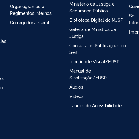
Ministério da Justiça e
Organogramas e
Ouvi
Segurança Pública
Regimentos internos
Sei 
Biblioteca Digital do MJSP
Corregedoria-Geral
Info
Galeria de Ministros da
Impr
Justiça
ias
Consulta as Publicações do
Sei!
Identidade Visual/MJSP
Manual de
Sinalização/MJSP
as
Áudios
ao
Vídeos
Laudos de Acessibilidade