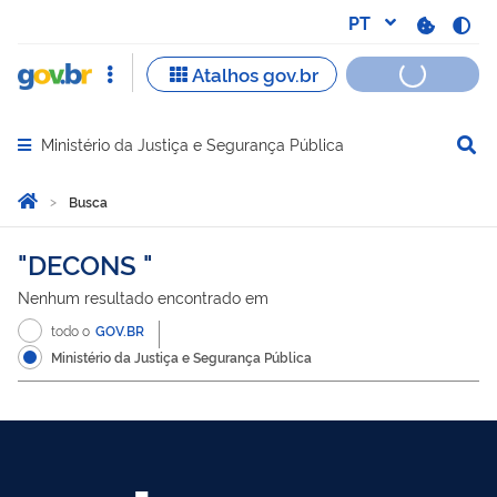
Ministério da Justiça e Segurança Pública
Abrir menu principal de navegação
Você está aqui:
Página Inicial
Busca
Busca
DECONS
Nenhum resultado encontrado em
todo o
GOV.BR
Ministério da Justiça e Segurança Pública