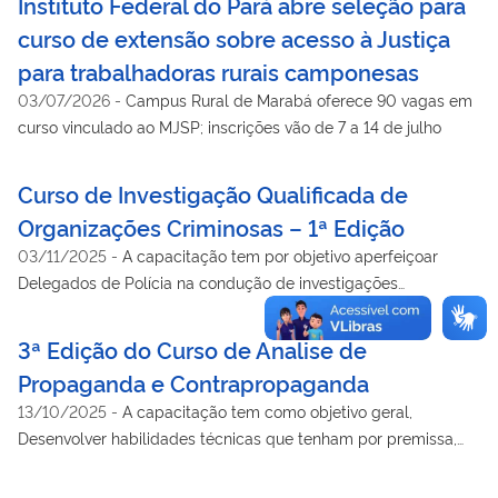
Instituto Federal do Pará abre seleção para
curso de extensão sobre acesso à Justiça
para trabalhadoras rurais camponesas
03/07/2026
-
Campus Rural de Marabá oferece 90 vagas em
curso vinculado ao MJSP; inscrições vão de 7 a 14 de julho
Curso de Investigação Qualificada de
Organizações Criminosas – 1ª Edição
03/11/2025
-
A capacitação tem por objetivo aperfeiçoar
Delegados de Polícia na condução de investigações
complexas voltadas ao enfrentamento do crime organizado,
com base em técnicas avançadas, metodologias
3ª Edição do Curso de Analise de
especializadas e tecnologias de ponta.
Propaganda e Contrapropaganda
13/10/2025
-
A capacitação tem como objetivo geral,
Desenvolver habilidades técnicas que tenham por premissa,
identificar e desfazer o efeito negativo causado por uma
veiculação enganosa, mesmo após cessada sua veiculação, ou