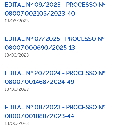
filmagens aéreas e plotagens, com o intuito de subsidiar
EDITAL Nº 09/2023 - PROCESSO Nº
investigações, patrulhamentos ostensivos e operações das
08007.002105/2023-40
polícias, do Corpo de Bombeiros Militar, da Defesa Civil e da
13/06/2023
perícia criminal.
EDITAL Nº 07/2025 - PROCESSO Nº
08007.000690/2025-13
13/06/2023
EDITAL Nº 20/2024 - PROCESSO Nº
08007.001468/2024-49
13/06/2023
EDITAL Nº 08/2023 - PROCESSO Nº
08007.001888/2023-44
13/06/2023