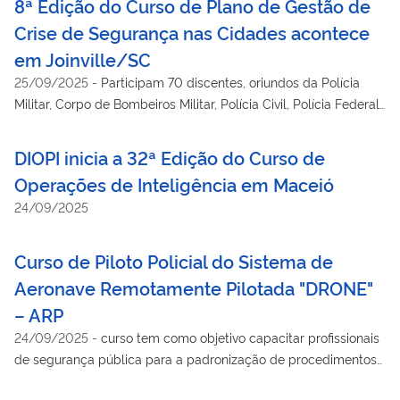
8ª Edição do Curso de Plano de Gestão de
ainda, rebater e neutralizar a propaganda adversa, podendo a
Crise de Segurança nas Cidades acontece
ela se antecipar.
em Joinville/SC
25/09/2025
-
Participam 70 discentes, oriundos da Polícia
Militar, Corpo de Bombeiros Militar, Polícia Civil, Polícia Federal,
Polícia Penal, Polícia Científica, Exército Brasileiro, Guardas
Municipais e de profissionais civis de instituições bancárias.
DIOPI inicia a 32ª Edição do Curso de
Operações de Inteligência em Maceió
24/09/2025
Curso de Piloto Policial do Sistema de
Aeronave Remotamente Pilotada "DRONE"
– ARP
24/09/2025
-
curso tem como objetivo capacitar profissionais
de segurança pública para a padronização de procedimentos
relacionados à captação de imagens, georreferenciamento,