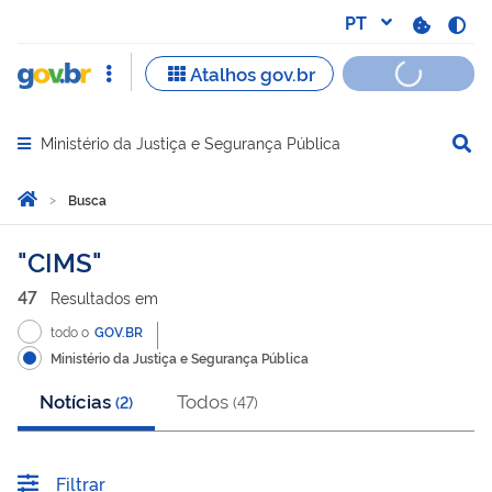
Ministério da Justiça e Segurança Pública
Abrir menu principal de navegação
Você está aqui:
Página Inicial
Busca
Busca
CIMS
47
Resultado
s
em
todo o
GOV.BR
Ministério da Justiça e Segurança Pública
Notícias
Todos
(
2
)
(
47
)
Filtrar