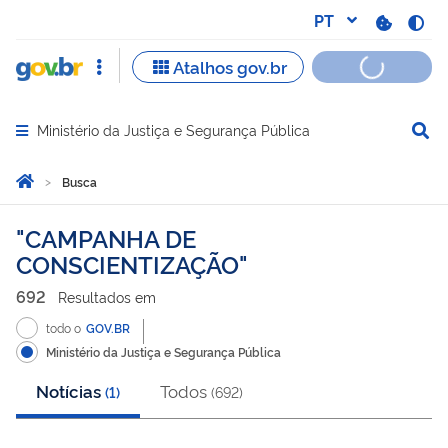
Ministério da Justiça e Segurança Pública
Abrir menu principal de navegação
Você está aqui:
Página Inicial
Busca
Busca
CAMPANHA DE
CONSCIENTIZAÇÃO
692
Resultado
s
em
todo o
GOV.BR
Ministério da Justiça e Segurança Pública
Notícias
Todos
(
1
)
(
692
)