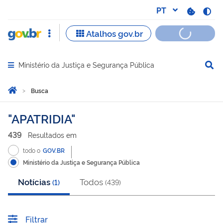
Ministério da Justiça e Segurança Pública
Abrir menu principal de navegação
Você está aqui:
Página Inicial
Busca
Busca
APATRIDIA
439
Resultado
s
em
todo o
GOV.BR
Ministério da Justiça e Segurança Pública
Notícias
Todos
(
1
)
(
439
)
Filtrar