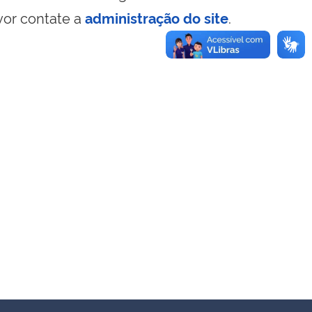
vor contate a
administração do site
.