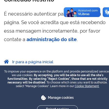
É necessário autenticar para visualizar essa
página. Se você acredita que está recebendo
essa mensagem incorretamente, por favor
contate a
administração do site
.
Ir para a página inicial
To improve your experience on the platform and provide personalized service
we use cookies.
By accepting, you will be able to use all the site's
functionalities. By selecting "Reject Cookies", those that are not strictly
necessary will be disabled
. To choose which ones you want to authorize,
select "Manage Cookies". Learn more in our
Cookie Statement.
Manage cookies
Reject cookies