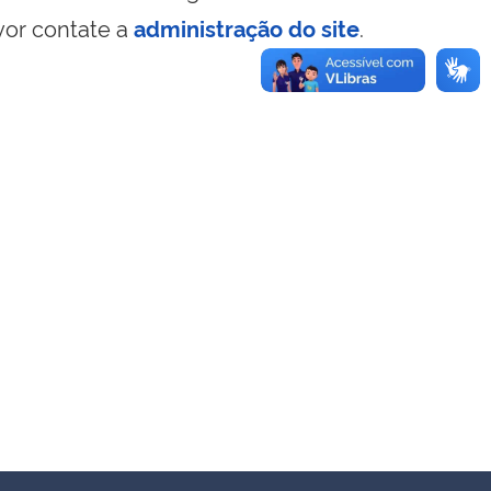
vor contate a
administração do site
.