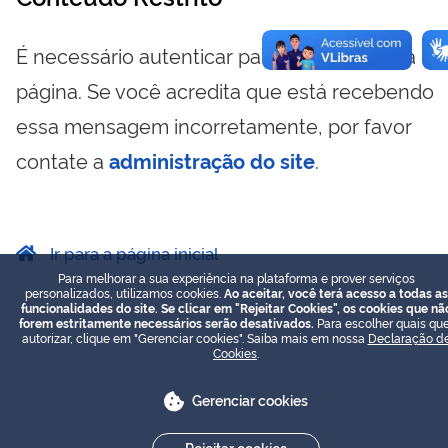
É necessário autenticar para visualizar essa
página. Se você acredita que está recebendo
essa mensagem incorretamente, por favor
contate a
administração do site
.
Ir para a página inicial
Para melhorar a sua experiência na plataforma e prover serviços
personalizados, utilizamos cookies.
Ao aceitar, você terá acesso a todas as
funcionalidades do site. Se clicar em "Rejeitar Cookies", os cookies que nã
forem estritamente necessários serão desativados.
Para escolher quais que
autorizar, clique em "Gerenciar cookies". Saiba mais em nossa
Declaração d
Cookies
.
Gerenciar cookies
Rejeitar cookies