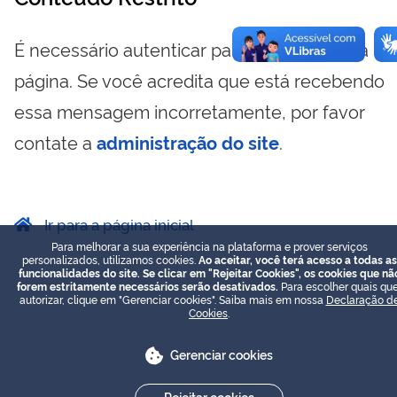
É necessário autenticar para visualizar essa
página. Se você acredita que está recebendo
essa mensagem incorretamente, por favor
contate a
administração do site
.
Ir para a página inicial
Para melhorar a sua experiência na plataforma e prover serviços
personalizados, utilizamos cookies.
Ao aceitar, você terá acesso a todas as
funcionalidades do site. Se clicar em "Rejeitar Cookies", os cookies que nã
forem estritamente necessários serão desativados.
Para escolher quais que
autorizar, clique em "Gerenciar cookies". Saiba mais em nossa
Declaração d
Cookies
.
Gerenciar cookies
Rejeitar cookies