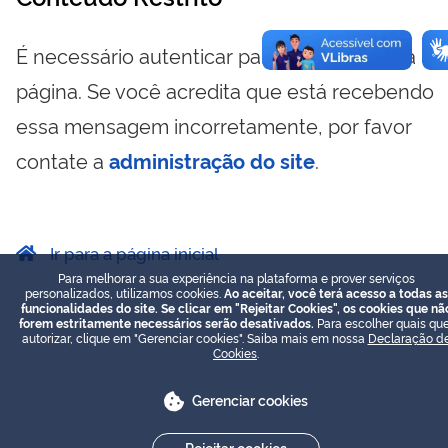
É necessário autenticar para visualizar essa
página. Se você acredita que está recebendo
essa mensagem incorretamente, por favor
contate a
administração do site
.
Ir para a página inicial
Para melhorar a sua experiência na plataforma e prover serviços
personalizados, utilizamos cookies.
Ao aceitar, você terá acesso a todas as
funcionalidades do site. Se clicar em "Rejeitar Cookies", os cookies que nã
forem estritamente necessários serão desativados.
Para escolher quais que
autorizar, clique em "Gerenciar cookies". Saiba mais em nossa
Declaração d
Cookies
.
Gerenciar cookies
Rejeitar cookies