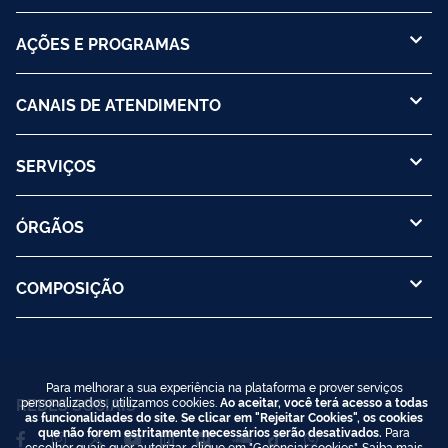
AÇÕES E PROGRAMAS
CANAIS DE ATENDIMENTO
SERVIÇOS
ÓRGÃOS
COMPOSIÇÃO
Para melhorar a sua experiência na plataforma e prover serviços
REDES SOCIAIS
personalizados, utilizamos cookies.
Ao aceitar, você terá acesso a todas
as funcionalidades do site. Se clicar em "Rejeitar Cookies", os cookies
que não forem estritamente necessários serão desativados.
Para
escolher quais quer autorizar, clique em "Gerenciar cookies". Saiba mais