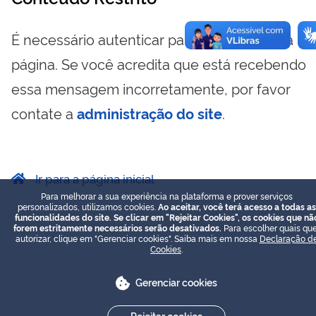
É necessário autenticar para visualizar essa
página. Se você acredita que está recebendo
essa mensagem incorretamente, por favor
contate a
administração do site
.
Ir para a página inicial
Para melhorar a sua experiência na plataforma e prover serviços
personalizados, utilizamos cookies.
Ao aceitar, você terá acesso a todas as
funcionalidades do site. Se clicar em "Rejeitar Cookies", os cookies que nã
forem estritamente necessários serão desativados.
Para escolher quais que
autorizar, clique em "Gerenciar cookies". Saiba mais em nossa
Declaração d
Cookies
.
Gerenciar cookies
Rejeitar cookies