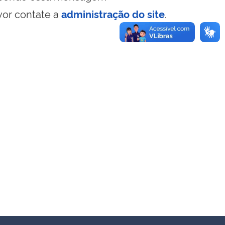
vor contate a
administração do site
.