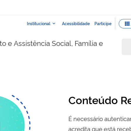
 e Assistência Social, Família e
Conteúdo Re
É necessário autenticar
acredita que está re