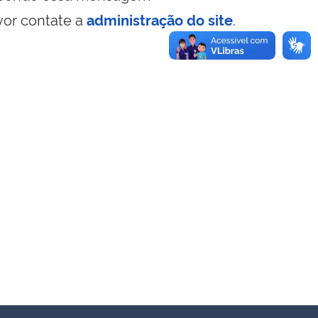
vor contate a
administração do site
.