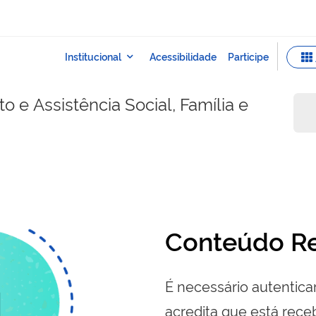
 e Assistência Social, Família e
Conteúdo Re
É necessário autenticar
acredita que está re