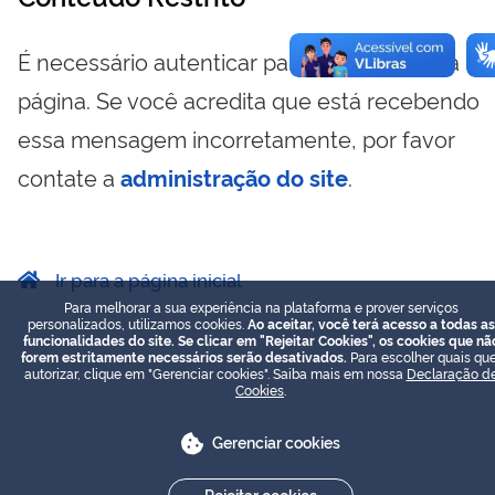
É necessário autenticar para visualizar essa
página. Se você acredita que está recebendo
essa mensagem incorretamente, por favor
contate a
administração do site
.
Ir para a página inicial
Para melhorar a sua experiência na plataforma e prover serviços
personalizados, utilizamos cookies.
Ao aceitar, você terá acesso a todas as
funcionalidades do site. Se clicar em "Rejeitar Cookies", os cookies que nã
forem estritamente necessários serão desativados.
Para escolher quais que
autorizar, clique em "Gerenciar cookies". Saiba mais em nossa
Declaração d
Cookies
.
Gerenciar cookies
Rejeitar cookies