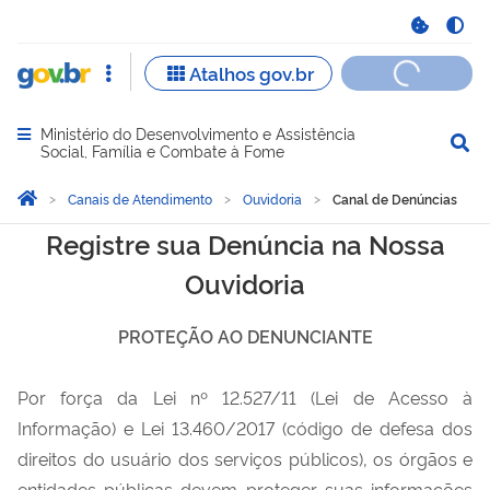
Ministério do Desenvolvimento e Assistência
Abrir menu principal de navegação
Social, Família e Combate à Fome
Você está aqui:
Página Inicial
Canais de Atendimento
Ouvidoria
Canal de Denúncias
Canal de Denúncias
Registre sua Denúncia na Nossa
Ouvidoria
PROTEÇÃO AO DENUNCIANTE
Por força da Lei nº 12.527/11 (Lei de Acesso à
Informação) e Lei 13.460/2017 (código de defesa dos
direitos do usuário dos serviços públicos), os órgãos e
entidades públicas devem proteger suas informações